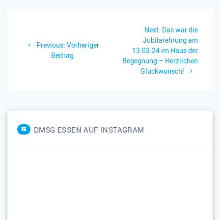
Beitragsnavigation
Next
Next:
Das war die
post:
Jubilarehrung am
Previous
Previous:
Vorheriger
13.03.24 im Haus der
post:
Beitrag
Begegnung – Herzlichen
Glückwunsch!
DMSG ESSEN AUF INSTAGRAM