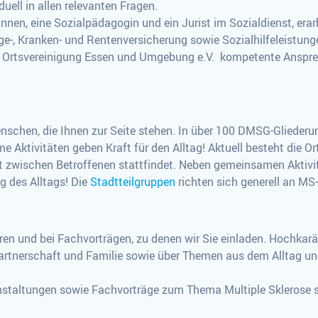
ell in allen relevanten Fragen.
innen, eine Sozialpädagogin und ein Jurist im Sozialdienst, erar
e-, Kranken- und Rentenversicherung sowie Sozialhilfeleistungen
er Ortsvereinigung Essen und Umgebung e.V. kompetente Anspre
chen, die Ihnen zur Seite stehen. In über 100 DMSG-Gliederun
Aktivitäten geben Kraft für den Alltag! Aktuell besteht die O
kt zwischen Betroffenen stattfindet. Neben gemeinsamen Aktivit
g des Alltags! Die
Stadtteilgruppen
richten sich generell an MS-
en und bei Fachvorträgen, zu denen wir Sie einladen. Hochkarä
artnerschaft und Familie sowie über Themen aus dem Alltag un
staltungen sowie Fachvorträge zum Thema Multiple Sklerose sta