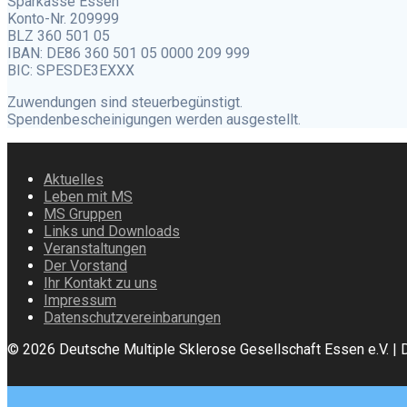
Sparkasse Essen
Konto-Nr. 209999
BLZ 360 501 05
IBAN: DE86 360 501 05 0000 209 999
BIC: SPESDE3EXXX
Zuwendungen sind steuerbegünstigt.
Spendenbescheinigungen werden ausgestellt.
Aktuelles
Leben mit MS
MS Gruppen
Links und Downloads
Veranstaltungen
Der Vorstand
Ihr Kontakt zu uns
Impressum
Datenschutzvereinbarungen
© 2026 Deutsche Multiple Sklerose Gesellschaft Essen e.V. |