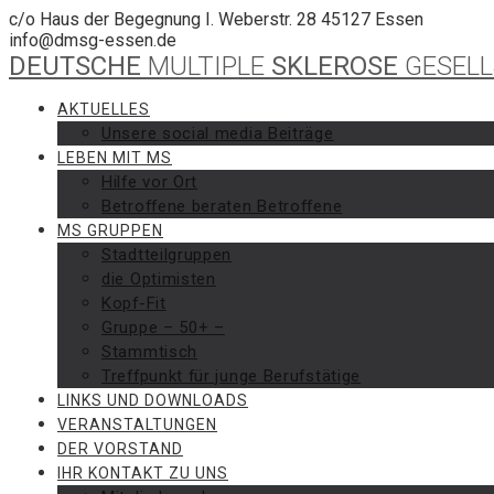
Skip
c/o Haus der Begegnung I. Weberstr. 28 45127 Essen
to
info@dmsg-essen.de
content
DEUTSCHE
MULTIPLE
SKLEROSE
GESEL
AKTUELLES
Unsere social media Beiträge
LEBEN MIT MS
Hilfe vor Ort
Betroffene beraten Betroffene
MS GRUPPEN
Stadtteilgruppen
die Optimisten
Kopf-Fit
Gruppe – 50+ –
Stammtisch
Treffpunkt für junge Berufstätige
LINKS UND DOWNLOADS
VERANSTALTUNGEN
DER VORSTAND
IHR KONTAKT ZU UNS