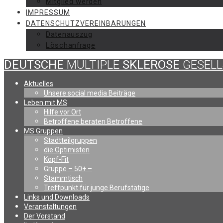
Mitglied werden
IMPRESSUM
DATENSCHUTZVEREINBARUNGEN
Datenauszug
Löschanfrage
DEUTSCHE
MULTIPLE
SKLEROSE
GESEL
Aktuelles
Unsere social media Beiträge
Leben mit MS
Hilfe vor Ort
Betroffene beraten Betroffene
MS Gruppen
Stadtteilgruppen
die Optimisten
Kopf-Fit
Gruppe – 50+ –
Stammtisch
Treffpunkt für junge Berufstätige
Links und Downloads
Veranstaltungen
Der Vorstand