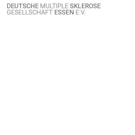
Skip
DEUTSCHE
MULTIPLE
SKLEROSE
to
GESELLSCHAFT
ESSEN
E.V.
content
Au
tor
:
D
M
SG
Es