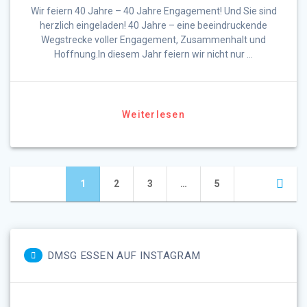
Wir feiern 40 Jahre – 40 Jahre Engagement! Und Sie sind
herzlich eingeladen! 40 Jahre – eine beeindruckende
Wegstrecke voller Engagement, Zusammenhalt und
Hoffnung.In diesem Jahr feiern wir nicht nur …
Weiterlesen
Posts
Seite
Seite
Seite
Seite
1
2
3
…
5
navigation
DMSG ESSEN AUF INSTAGRAM