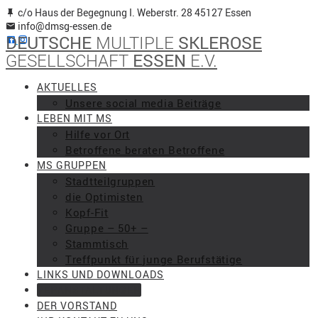
Skip
c/o Haus der Begegnung I. Weberstr. 28 45127 Essen
to
info@dmsg-essen.de
DEUTSCHE
MULTIPLE
SKLEROSE
content
GESELLSCHAFT
ESSEN
E.V.
AKTUELLES
Unsere social media Beiträge
LEBEN MIT MS
Hilfe vor Ort
Betroffene beraten Betroffene
MS GRUPPEN
Stadtteilgruppen
die Optimisten
Kopf-Fit
Gruppe – 50+ –
Stammtisch
Treffpunkt für junge Berufstätige
LINKS UND DOWNLOADS
VERANSTALTUNGEN
DER VORSTAND