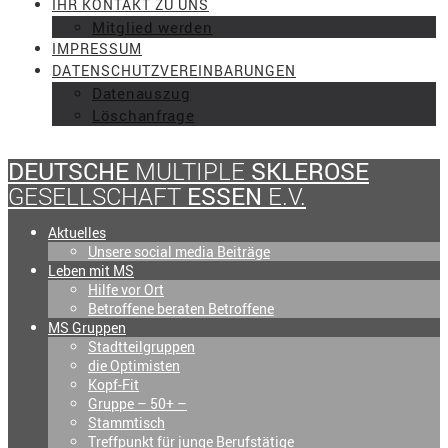
IHR KONTAKT ZU UNS
Mitglied werden
IMPRESSUM
DATENSCHUTZVEREINBARUNGEN
Datenauszug
Löschanfrage
DEUTSCHE
MULTIPLE
SKLEROSE
GESELLSCHAFT
ESSEN
E.V.
Aktuelles
Unsere social media Beiträge
Leben mit MS
Hilfe vor Ort
Betroffene beraten Betroffene
MS Gruppen
Stadtteilgruppen
die Optimisten
Kopf-Fit
Gruppe – 50+ –
Stammtisch
Treffpunkt für junge Berufstätige