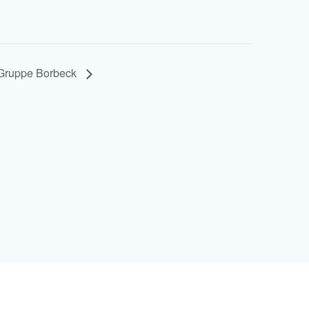
 Gruppe Borbeck
© 2026 Deutsche Multiple Sklerose