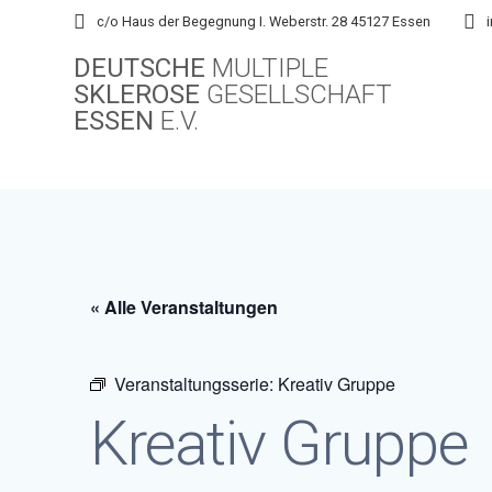
Skip
c/o Haus der Begegnung I. Weberstr. 28 45127 Essen
to
DEUTSCHE
MULTIPLE
content
SKLEROSE
GESELLSCHAFT
ESSEN
E.V.
« Alle Veranstaltungen
Veranstaltungsserie:
Kreativ Gruppe
Kreativ Gruppe