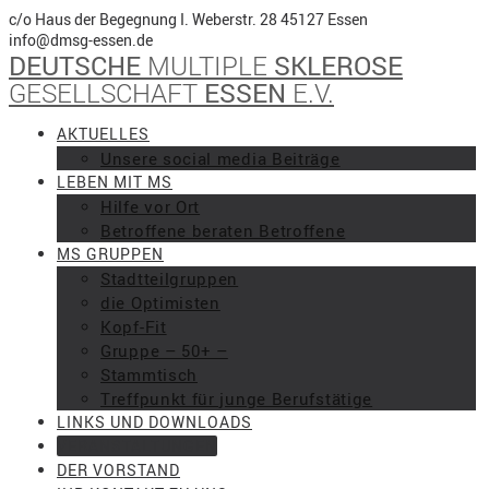
Skip
c/o Haus der Begegnung I. Weberstr. 28 45127 Essen
to
info@dmsg-essen.de
DEUTSCHE
MULTIPLE
SKLEROSE
content
GESELLSCHAFT
ESSEN
E.V.
AKTUELLES
Unsere social media Beiträge
LEBEN MIT MS
Hilfe vor Ort
Betroffene beraten Betroffene
MS GRUPPEN
Stadtteilgruppen
die Optimisten
Kopf-Fit
Gruppe – 50+ –
Stammtisch
Treffpunkt für junge Berufstätige
LINKS UND DOWNLOADS
VERANSTALTUNGEN
DER VORSTAND