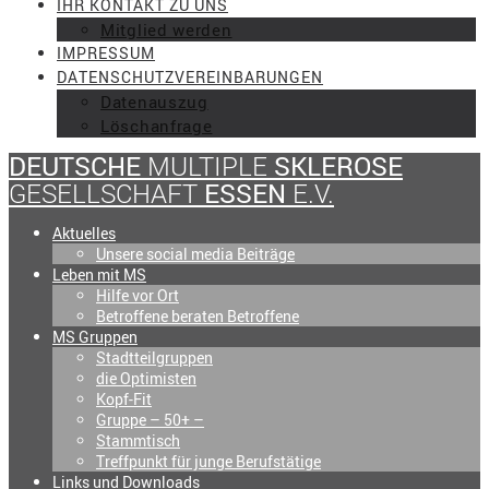
IHR KONTAKT ZU UNS
Mitglied werden
IMPRESSUM
DATENSCHUTZVEREINBARUNGEN
Datenauszug
Löschanfrage
DEUTSCHE
MULTIPLE
SKLEROSE
GESELLSCHAFT
ESSEN
E.V.
Aktuelles
Unsere social media Beiträge
Leben mit MS
Hilfe vor Ort
Betroffene beraten Betroffene
MS Gruppen
Stadtteilgruppen
die Optimisten
Kopf-Fit
Gruppe – 50+ –
Stammtisch
Treffpunkt für junge Berufstätige
Links und Downloads