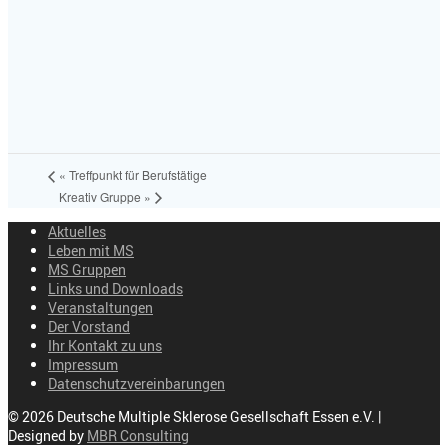
«
Treffpunkt für Berufstätige
Kreativ Gruppe
»
Aktuelles
Leben mit MS
MS Gruppen
Links und Downloads
Veranstaltungen
Der Vorstand
Ihr Kontakt zu uns
Impressum
Datenschutzvereinbarungen
© 2026 Deutsche Multiple Sklerose Gesellschaft Essen e.V. |
Designed by
MBR Consulting