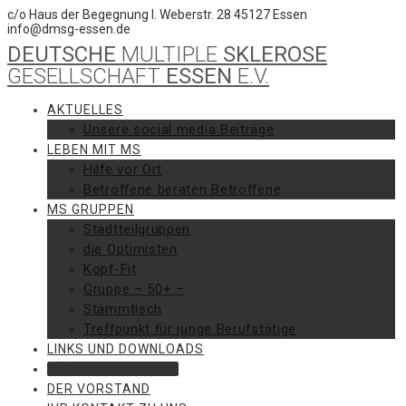
Skip
c/o Haus der Begegnung I. Weberstr. 28 45127 Essen
to
info@dmsg-essen.de
content
DEUTSCHE
MULTIPLE
SKLEROSE
GESELLSCHAFT
ESSEN
E.V.
AKTUELLES
Unsere social media Beiträge
LEBEN MIT MS
Hilfe vor Ort
Betroffene beraten Betroffene
MS GRUPPEN
Stadtteilgruppen
die Optimisten
Kopf-Fit
Gruppe – 50+ –
Stammtisch
Treffpunkt für junge Berufstätige
LINKS UND DOWNLOADS
VERANSTALTUNGEN
DER VORSTAND