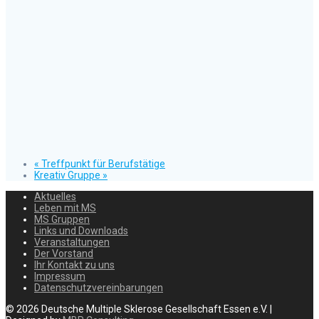
«
Treffpunkt für Berufstätige
Kreativ Gruppe
»
Aktuelles
Leben mit MS
MS Gruppen
Links und Downloads
Veranstaltungen
Der Vorstand
Ihr Kontakt zu uns
Impressum
Datenschutzvereinbarungen
© 2026 Deutsche Multiple Sklerose Gesellschaft Essen e.V. |