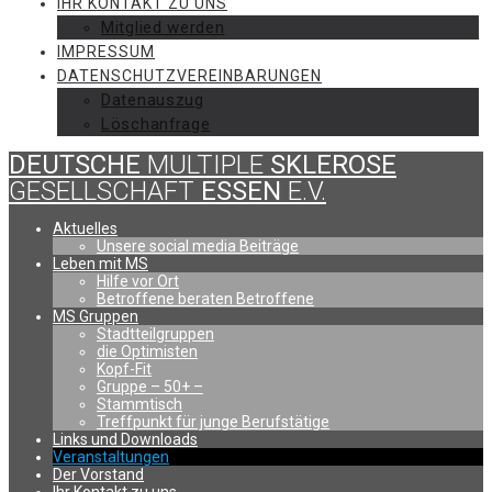
IHR KONTAKT ZU UNS
Mitglied werden
IMPRESSUM
DATENSCHUTZVEREINBARUNGEN
Datenauszug
Löschanfrage
DEUTSCHE
MULTIPLE
SKLEROSE
GESELLSCHAFT
ESSEN
E.V.
Aktuelles
Unsere social media Beiträge
Leben mit MS
Hilfe vor Ort
Betroffene beraten Betroffene
MS Gruppen
Stadtteilgruppen
die Optimisten
Kopf-Fit
Gruppe – 50+ –
Stammtisch
Treffpunkt für junge Berufstätige
Links und Downloads
Veranstaltungen
Der Vorstand