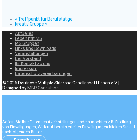
«
Treffpunkt für Berufstätige
Kreativ Gruppe
»
Aktuelles
Leben mit MS
MS Gruppen
Links und Downloads
Veranstaltungen
Der Vorstand
Ihr Kontakt zu uns
Impressum
Datenschutzvereinbarungen
© 2026 Deutsche Multiple Sklerose Gesellschaft Essen e.V. |
Designed by
MBR Consulting
Sofern Sie Ihre Datenschutzeinstellungen ändern möchten z.B. Erteilung
von Einwilligungen, Widerruf bereits erteilter Einwilligungen klicken Sie auf
nachfolgenden Button.