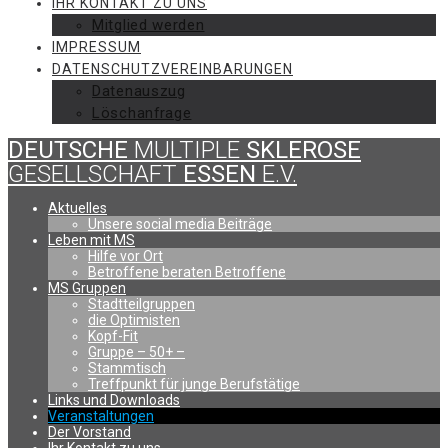
IHR KONTAKT ZU UNS
Mitglied werden
IMPRESSUM
DATENSCHUTZVEREINBARUNGEN
Datenauszug
Löschanfrage
DEUTSCHE
MULTIPLE
SKLEROSE
GESELLSCHAFT
ESSEN
E.V.
Aktuelles
Unsere social media Beiträge
Leben mit MS
Hilfe vor Ort
Betroffene beraten Betroffene
MS Gruppen
Stadtteilgruppen
die Optimisten
Kopf-Fit
Gruppe – 50+ –
Stammtisch
Treffpunkt für junge Berufstätige
Links und Downloads
Veranstaltungen
Der Vorstand