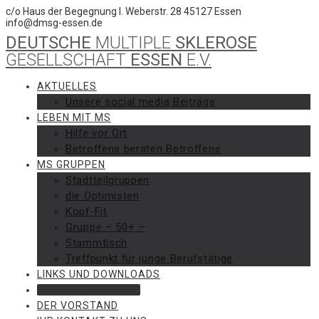
Skip
c/o Haus der Begegnung I. Weberstr. 28 45127 Essen
to
info@dmsg-essen.de
content
DEUTSCHE
MULTIPLE
SKLEROSE
GESELLSCHAFT
ESSEN
E.V.
AKTUELLES
Unsere social media Beiträge
LEBEN MIT MS
Hilfe vor Ort
Betroffene beraten Betroffene
MS GRUPPEN
Stadtteilgruppen
die Optimisten
Kopf-Fit
Gruppe – 50+ –
Stammtisch
Treffpunkt für junge Berufstätige
LINKS UND DOWNLOADS
VERANSTALTUNGEN
DER VORSTAND