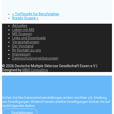
«
Treffpunkt für Berufstätige
Kreativ Gruppe
»
Aktuelles
Leben mit MS
MS Gruppen
Links und Downloads
Veranstaltungen
Der Vorstand
Ihr Kontakt zu uns
Impressum
Datenschutzvereinbarungen
© 2026 Deutsche Multiple Sklerose Gesellschaft Essen e.V. |
Designed by
MBR Consulting
Sofern Sie Ihre Datenschutzeinstellungen ändern möchten z.B. Erteilung
von Einwilligungen, Widerruf bereits erteilter Einwilligungen klicken Sie auf
nachfolgenden Button.
Einstellungen