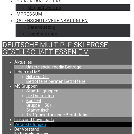
IHR KONTAKT ZU UNS
Mitglied werden
IMPRESSUM
DATENSCHUTZVEREINBARUNGEN
Datenauszug
Löschanfrage
DEUTSCHE
MULTIPLE
SKLEROSE
GESELLSCHAFT
ESSEN
E.V.
Aktuelles
Unsere social media Beiträge
Leben mit MS
Hilfe vor Ort
Betroffene beraten Betroffene
MS Gruppen
Stadtteilgruppen
die Optimisten
Kopf-Fit
Gruppe – 50+ –
Stammtisch
Treffpunkt für junge Berufstätige
Links und Downloads
Veranstaltungen
Der Vorstand