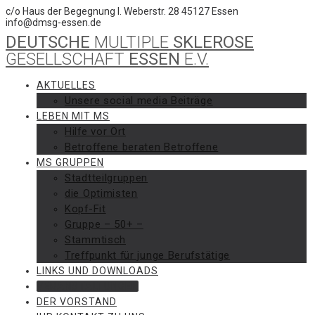
Skip
c/o Haus der Begegnung I. Weberstr. 28 45127 Essen
to
info@dmsg-essen.de
content
DEUTSCHE
MULTIPLE
SKLEROSE
GESELLSCHAFT
ESSEN
E.V.
AKTUELLES
Unsere social media Beiträge
LEBEN MIT MS
Hilfe vor Ort
Betroffene beraten Betroffene
MS GRUPPEN
Stadtteilgruppen
die Optimisten
Kopf-Fit
Gruppe – 50+ –
Stammtisch
Treffpunkt für junge Berufstätige
LINKS UND DOWNLOADS
VERANSTALTUNGEN
DER VORSTAND