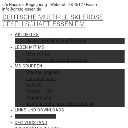
Skip
c/o Haus der Begegnung I. Weberstr. 28 45127 Essen
to
info@dmsg-essen.de
content
DEUTSCHE
MULTIPLE
SKLEROSE
GESELLSCHAFT
ESSEN
E.V.
AKTUELLES
Unsere social media Beiträge
LEBEN MIT MS
Hilfe vor Ort
Betroffene beraten Betroffene
MS GRUPPEN
Stadtteilgruppen
die Optimisten
Kopf-Fit
Gruppe – 50+ –
Stammtisch
Treffpunkt für junge Berufstätige
LINKS UND DOWNLOADS
VERANSTALTUNGEN
DER VORSTAND