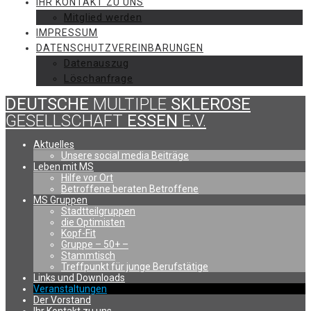
IHR KONTAKT ZU UNS
Mitglied werden
IMPRESSUM
DATENSCHUTZVEREINBARUNGEN
Datenauszug
Löschanfrage
DEUTSCHE
MULTIPLE
SKLEROSE
GESELLSCHAFT
ESSEN
E.V.
Aktuelles
Unsere social media Beiträge
Leben mit MS
Hilfe vor Ort
Betroffene beraten Betroffene
MS Gruppen
Stadtteilgruppen
die Optimisten
Kopf-Fit
Gruppe – 50+ –
Stammtisch
Treffpunkt für junge Berufstätige
Links und Downloads
Veranstaltungen
Der Vorstand