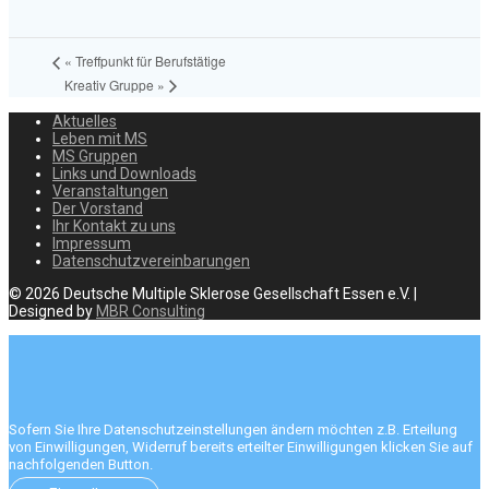
«
Treffpunkt für Berufstätige
Kreativ Gruppe
»
Aktuelles
Leben mit MS
MS Gruppen
Links und Downloads
Veranstaltungen
Der Vorstand
Ihr Kontakt zu uns
Impressum
Datenschutzvereinbarungen
© 2026 Deutsche Multiple Sklerose Gesellschaft Essen e.V. |
Designed by
MBR Consulting
Sofern Sie Ihre Datenschutzeinstellungen ändern möchten z.B. Erteilung
von Einwilligungen, Widerruf bereits erteilter Einwilligungen klicken Sie auf
nachfolgenden Button.