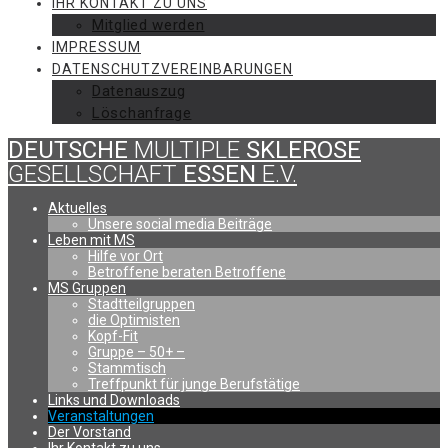
IHR KONTAKT ZU UNS
Mitglied werden
IMPRESSUM
DATENSCHUTZVEREINBARUNGEN
Datenauszug
Löschanfrage
DEUTSCHE
MULTIPLE
SKLEROSE
GESELLSCHAFT
ESSEN
E.V.
Aktuelles
Unsere social media Beiträge
Leben mit MS
Hilfe vor Ort
Betroffene beraten Betroffene
MS Gruppen
Stadtteilgruppen
die Optimisten
Kopf-Fit
Gruppe – 50+ –
Stammtisch
Treffpunkt für junge Berufstätige
Links und Downloads
Veranstaltungen
Der Vorstand