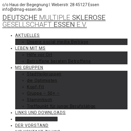
Skip
c/o Haus der Begegnung I. Weberstr. 28 45127 Essen
to
info@dmsg-essen.de
content
DEUTSCHE
MULTIPLE
SKLEROSE
GESELLSCHAFT
ESSEN
E.V.
AKTUELLES
Unsere social media Beiträge
LEBEN MIT MS
Hilfe vor Ort
Betroffene beraten Betroffene
MS GRUPPEN
Stadtteilgruppen
die Optimisten
Kopf-Fit
Gruppe – 50+ –
Stammtisch
Treffpunkt für junge Berufstätige
LINKS UND DOWNLOADS
VERANSTALTUNGEN
DER VORSTAND