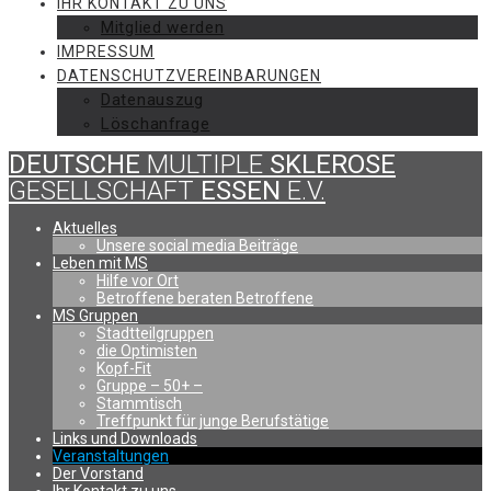
IHR KONTAKT ZU UNS
Mitglied werden
IMPRESSUM
DATENSCHUTZVEREINBARUNGEN
Datenauszug
Löschanfrage
DEUTSCHE
MULTIPLE
SKLEROSE
GESELLSCHAFT
ESSEN
E.V.
Aktuelles
Unsere social media Beiträge
Leben mit MS
Hilfe vor Ort
Betroffene beraten Betroffene
MS Gruppen
Stadtteilgruppen
die Optimisten
Kopf-Fit
Gruppe – 50+ –
Stammtisch
Treffpunkt für junge Berufstätige
Links und Downloads
Veranstaltungen
Der Vorstand