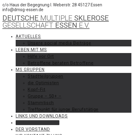
Skip
c/o Haus der Begegnung I. Weberstr. 28 45127 Essen
to
info@dmsg-essen.de
content
DEUTSCHE
MULTIPLE
SKLEROSE
GESELLSCHAFT
ESSEN
E.V.
AKTUELLES
Unsere social media Beiträge
LEBEN MIT MS
Hilfe vor Ort
Betroffene beraten Betroffene
MS GRUPPEN
Stadtteilgruppen
die Optimisten
Kopf-Fit
Gruppe – 50+ –
Stammtisch
Treffpunkt für junge Berufstätige
LINKS UND DOWNLOADS
VERANSTALTUNGEN
DER VORSTAND